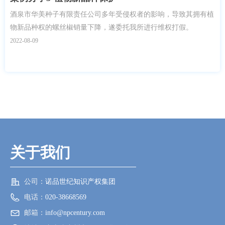
酒泉市华美种子有限责任公司多年受侵权者的影响，导致其拥有植
物新品种权的螺丝椒销量下降，遂委托我所进行维权打假。
2022-08-09
关于我们
公司：
诺品世纪知识产权集团
电话：
020-38668569
邮箱：
info@npcentury.com