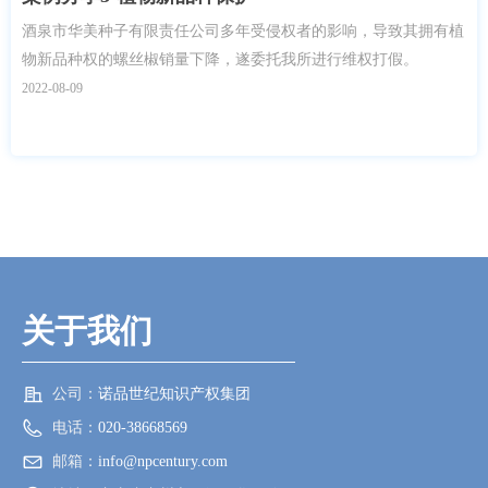
酒泉市华美种子有限责任公司多年受侵权者的影响，导致其拥有植
物新品种权的螺丝椒销量下降，遂委托我所进行维权打假。
2022-08-09
关于我们
公司：
诺品世纪知识产权集团
电话：
020-38668569
邮箱：
info@npcentury.com